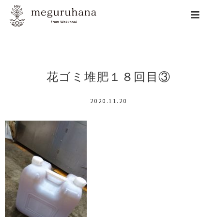
花ゴミ堆肥１８回目③
2020.11.20