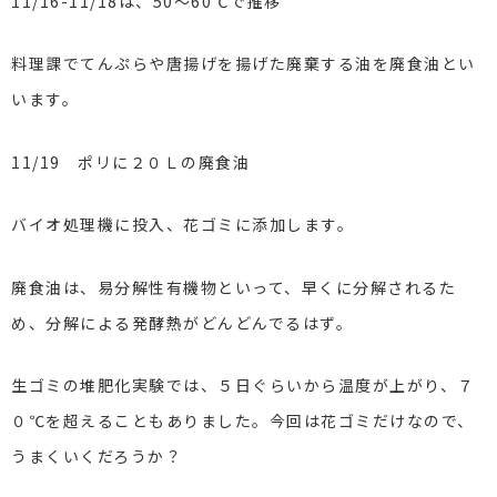
11/16-11/18は、50～60℃で推移
料理課でてんぷらや唐揚げを揚げた廃棄する油を廃食油とい
います。
11/19 ポリに２０Ｌの廃食油
バイオ処理機に投入、花ゴミに添加します。
廃食油は、易分解性有機物といって、早くに分解されるた
め、分解による発酵熱がどんどんでるはず。
生ゴミの堆肥化実験では、５日ぐらいから温度が上がり、７
０℃を超えることもありました。今回は花ゴミだけなので、
うまくいくだろうか？