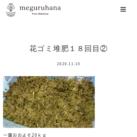
花ゴミ堆肥１８回目②
2020.11.10
一籠おおよそ20ｋｇ